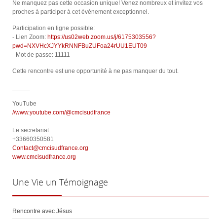
Ne manquez pas cette occasion unique! Venez nombreux et invitez vos
proches à participer à cet événement exceptionnel.
Participation en ligne possible:
- Lien Zoom:
https://us02web.zoom.us/j/6175303556?
pwd=NXVHcXJYYkRNNFBuZUFoa24rUU1EUT09
- Mot de passe: 11111
Cette rencontre est une opportunité à ne pas manquer du tout.
______
YouTube
//www.youtube.com/@cmcisudfrance
Le secretariat
+33660350581
Contact@cmcisudfrance.org
www.cmcisudfrance.org
Une
Vie un Témoignage
Rencontre avec Jésus