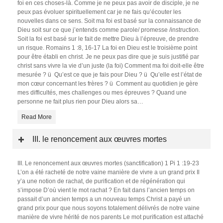
foi en ces choses-là. Comme je ne peux pas avoir de disciple, je ne
peux pas évoluer spirituellement car je ne fais qu’écouter les
nouvelles dans ce sens. Soit ma foi est basé sur la connaissance de
Dieu soit sur ce que j’entends comme parole/ promesse /instruction.
Soit la foi est basé sur le fait de mettre Dieu à l’épreuve, de prendre
un risque. Romains 1 :8, 16-17 La foi en Dieu est le troisième point
pour être établi en christ. Je ne peux pas dire que je suis justifié par
christ sans vivre la vie d’un juste (la foi) Comment ma foi doit-elle être
mesurée ? ü Qu’est ce que je fais pour Dieu ? ü Qu’elle est l’état de
mon cœur concernant les frères ? ü Comment au quotidien je gère
mes difficultés, mes challenges ou mes épreuves ? Quand une
personne ne fait plus rien pour Dieu alors sa
…
Read More
III. le renoncement aux œuvres mortes
III. Le renoncement aux œuvres mortes (sanctification) 1 Pi 1 :19-23
L’on a été racheté de notre vaine manière de vivre a un grand prix Il
y’a une notion de rachat, de purification et de régénération qui
s’impose D’où vient le mot rachat ? En fait dans l’ancien temps on
passait d’un ancien temps a un nouveau temps Christ a payé un
grand prix pour que nous soyons totalement délivrés de notre vaine
manière de vivre hérité de nos parents Le mot purification est attaché