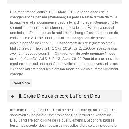
I. La repentance Matthieu 3 :2, Marc 1 :15 La repentance est un
changement de pensée (metanoeo) La pensée est le terrain de toute
la bataille et elle a commencé depuis le jardin d’éden Genèse 3 : 2 le
serpent a ainsi injecté un élément dans la tête de Ève qui a produit
une bataille En pensée as-tu réellement changé ? as-tu la pensée de
christ ? 1 cor 2 :11-16 Il faut qu’il ait un changement de pensée pour
avoir la pensée de christ 2- Changement de cœur (metanolomai)
Mat 21 :29-32 ; Heb 7 :21 ; 1 Sam 10 :9 ; Ez 11 :19 A ce niveau je dois
avoir un nouveau cœur 3- Changement du porte-monnaie / mode
de vie (métanoïa) Mat 3 :8, 9 :13 ; Actes 20 :21 Pour être une nouvelle
créature il me faut une pensée nouvelle et un cœur nouveau et si ces
2 choses ont été effectués alors ton mode de vie va automatiquement
changer.
Read More
II. Croire Dieu ou encore La Foi en Dieu
III. Croire Dieu (Foi en Dieu) On ne peut pas dire qu’on a foi en Dieu
sans avoir : Une parole Une promesse Une instruction venant de
Dieu La foi tire son origine de ce que tu entends. Si donc tu passes
ton temps écouter des mauvaises nouvelles alors cela va produire la