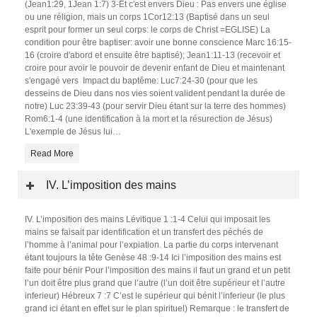
(Jean1:29, 1Jean 1:7) 3-Et c'est envers Dieu : Pas envers une église
ou une réligion, mais un corps 1Cor12:13 (Baptisé dans un seul
esprit pour former un seul corps: le corps de Christ =EGLISE) La
condition pour être baptiser: avoir une bonne conscience Marc 16:15-
16 (croire d'abord et ensuite être baptisé); Jean1:11-13 (recevoir et
croire pour avoir le pouvoir de devenir enfant de Dieu et maintenant
s'engagé vers Impact du baptême: Luc7:24-30 (pour que les
desseins de Dieu dans nos vies soient valident pendant la durée de
notre) Luc 23:39-43 (pour servir Dieu étant sur la terre des hommes)
Rom6:1-4 (une identification à la mort et la résurection de Jésus)
L'exemple de Jésus lui
…
Read More
IV. L’imposition des mains
IV. L’imposition des mains Lévitique 1 :1-4 Celui qui imposait les
mains se faisait par identification et un transfert des péchés de
l’homme à l’animal pour l’expiation. La partie du corps intervenant
étant toujours la tête Genèse 48 :9-14 Ici l’imposition des mains est
faite pour bénir Pour l’imposition des mains il faut un grand et un petit
l’un doit être plus grand que l’autre (l’un doit être supérieur et l’autre
inferieur) Hébreux 7 :7 C’est le supérieur qui bénit l’inferieur (le plus
grand ici étant en effet sur le plan spirituel) Remarque : le transfert de