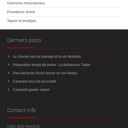
Guérisons miraculeuses
Providence divine
Signes et prodiges
Derniers
posts
Le chemin vers le mariage et la vie familiale
Préparation temps de prière : La délivrance Totale
Dieu fait toute chose bonne en son temps
Caravane tout est accomplit
Comment garder espoir
Contact
Info
CMCI SUD FRANCE