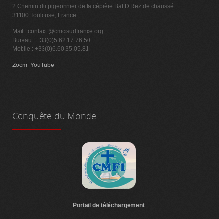
2 Chemin du pigeonnier de la cépière Bat D Rez de chaussé
31100 Toulouse, France
Mail :
contact @cmcisudfrance.org
Bureau : +33(0)5.62.17.76.50
Mobile : +33(0)6.60.35.05.81
Zoom
YouTube
Conquête
du Monde
Portail de téléchargement