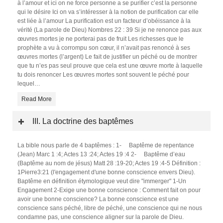
à l’amour et ici on ne force personne a se purifier c’est la personne
qui le désire Ici on va s’intéresser à la notion de purification car elle
est liée à l’amour La purification est un facteur d’obéissance à la
vérité (La parole de Dieu) Nombres 22 : 39 Si je ne renonce pas aux
œuvres mortes je ne porterai pas de fruit Les richesses que le
prophète a vu à corrompu son cœur, il n’avait pas renoncé à ses
œuvres mortes (l’argent) Le fait de justifier un péché ou de montrer
que tu n’es pas seul prouve que cela est une œuvre morte à laquelle
tu dois renoncer Les œuvres mortes sont souvent le péché pour
lequel
…
Read More
III. La doctrine des baptêmes
La bible nous parle de 4 baptêmes : 1- Baptême de repentance
(Jean) Marc 1 :4; Actes 13 :24; Actes 19 :4 2- Baptême d’eau
(Baptême au nom de jésus) Matt 28 :19-20; Actes 19 :4-5 Définition :
1Pierre3:21 (l'engagement d'une bonne conscience envers Dieu).
Baptême en définition étymologique veut dire "immerger" 1-Un
Engagement 2-Exige une bonne conscience : Comment fait on pour
avoir une bonne conscience? La bonne conscience est une
conscience sans péché, libre de péché, une conscience qui ne nous
condamne pas, une conscience aligner sur la parole de Dieu.