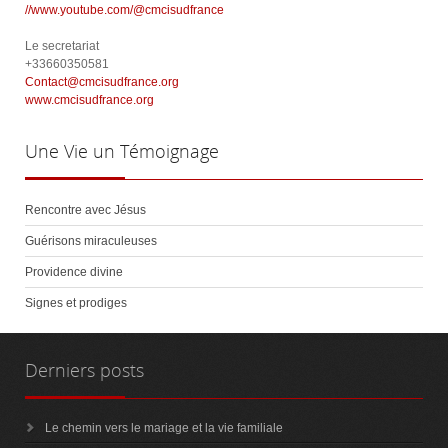
//www.youtube.com/@cmcisudfrance
Le secretariat
+33660350581
Contact@cmcisudfrance.org
www.cmcisudfrance.org
Une
Vie un Témoignage
Rencontre avec Jésus
Guérisons miraculeuses
Providence divine
Signes et prodiges
Derniers
posts
Le chemin vers le mariage et la vie familiale