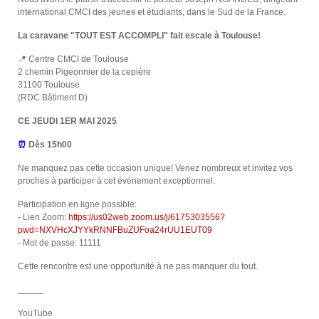
international CMCI des jeunes et étudiants, dans le Sud de la France.
La caravane "TOUT EST ACCOMPLI" fait escale à Toulouse!
📍
Centre CMCI de Toulouse
2 chemin Pigeonnier de la cepière
31100 Toulouse
(RDC Bâtiment D)
CE JEUDI 1ER MAI 2025
⏰
Dès 15h00
Ne manquez pas cette occasion unique! Venez nombreux et invitez vos
proches à participer à cet événement exceptionnel.
Participation en ligne possible:
- Lien Zoom:
https://us02web.zoom.us/j/6175303556?
pwd=NXVHcXJYYkRNNFBuZUFoa24rUU1EUT09
- Mot de passe: 11111
Cette rencontre est une opportunité à ne pas manquer du tout.
______
YouTube