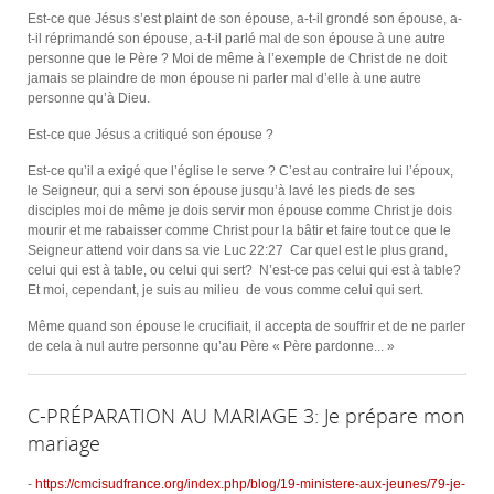
Est-ce que Jésus s’est plaint de son épouse, a-t-il grondé son épouse, a-
t-il réprimandé son épouse, a-t-il parlé mal de son épouse à une autre
personne que le Père ? Moi de même à l’exemple de Christ de ne doit
jamais se plaindre de mon épouse ni parler mal d’elle à une autre
personne qu’à Dieu.
Est-ce que Jésus a critiqué son épouse ?
Est-ce qu’il a exigé que l’église le serve ? C’est au contraire lui l’époux,
le Seigneur, qui a servi son épouse jusqu’à lavé les pieds de ses
disciples moi de même je dois servir mon épouse comme Christ je dois
mourir et me rabaisser comme Christ pour la bâtir et faire tout ce que le
Seigneur attend voir dans sa vie Luc 22:27 Car quel est le plus grand,
celui qui est à table, ou celui qui sert? N’est-ce pas celui qui est à table?
Et moi, cependant, je suis au milieu de vous comme celui qui sert.
Même quand son épouse le crucifiait, il accepta de souffrir et de ne parler
de cela à nul autre personne qu’au Père « Père pardonne... »
C-PRÉPARATION AU MARIAGE 3: Je prépare mon
mariage
-
https://cmcisudfrance.org/index.php/blog/19-ministere-aux-jeunes/79-je-