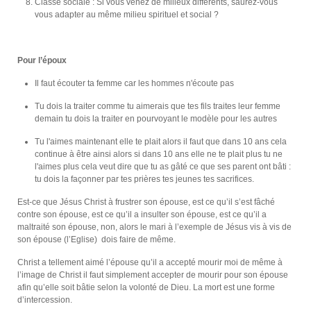
Classe sociale : Si vous venez de milieux différents, saurez-vous
vous adapter au même milieu spirituel et social ?
Pour l’époux
Il faut écouter ta femme car les hommes n'écoute pas
Tu dois la traiter comme tu aimerais que tes fils traites leur femme
demain tu dois la traiter en pourvoyant le modèle pour les autres
Tu l'aimes maintenant elle te plait alors il faut que dans 10 ans cela
continue à être ainsi alors si dans 10 ans elle ne te plait plus tu ne
l'aimes plus cela veut dire que tu as gâté ce que ses parent ont bâti :
tu dois la façonner par tes prières tes jeunes tes sacrifices.
Est-ce que Jésus Christ à frustrer son épouse, est ce qu’il s’est fâché
contre son épouse, est ce qu’il a insulter son épouse, est ce qu’il a
maltraité son épouse, non, alors le mari à l’exemple de Jésus vis à vis de
son épouse (l’Eglise) dois faire de même.
Christ a tellement aimé l’épouse qu’il a accepté mourir moi de même à
l’image de Christ il faut simplement accepter de mourir pour son épouse
afin qu’elle soit bâtie selon la volonté de Dieu. La mort est une forme
d’intercession.