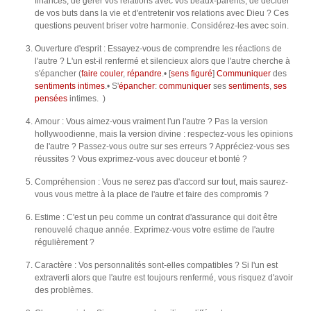
finances, de gérer vos relations avec vos beaux-parents, de décider
de vos buts dans la vie et d'entretenir vos relations avec Dieu ? Ces
questions peuvent briser votre harmonie. Considérez-les avec soin.
Ouverture d'esprit : Essayez-vous de comprendre les réactions de
l'autre ? L'un est-il renfermé et silencieux alors que l'autre cherche à
s'épancher (
faire
couler
,
répandre
.• [
sens
figuré
]
Communiquer
des
sentiments
intimes
.• S'
épancher
:
communiquer
ses
sentiments
,
ses
pensées
intimes. )
Amour : Vous aimez-vous vraiment l'un l'autre ? Pas la version
hollywoodienne, mais la version divine : respectez-vous les opinions
de l'autre ? Passez-vous outre sur ses erreurs ? Appréciez-vous ses
réussites ? Vous exprimez-vous avec douceur et bonté ?
Compréhension : Vous ne serez pas d'accord sur tout, mais saurez-
vous vous mettre à la place de l'autre et faire des compromis ?
Estime : C'est un peu comme un contrat d'assurance qui doit être
renouvelé chaque année. Exprimez-vous votre estime de l'autre
régulièrement ?
Caractère : Vos personnalités sont-elles compatibles ? Si l'un est
extraverti alors que l'autre est toujours renfermé, vous risquez d'avoir
des problèmes.