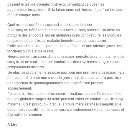
passent le test de Coombs (indirect), permettant de doser les
agglutinines irrégulières. Si la future mère est rhésus négatif, ce test sera
réalisé chaque mois.
Quel est le risque? Le risque est surtout pour le bébé.
Si le sang du bébé rentre en contact avec le sang maternel, la mère va
produire des anticorps, qui en quelques jours vont détruire les globules
rouges du bébé: c'est la maladie hémolytique du nouveau-né.
Cette maladie se traduit par une forte anémie, et une atteinte grave des
fonctions du foie et de la rate.
Heureusement, au cours d'une grossesse normale, le sang maternel et le
sang fœtal ne sont jamais en contact, les deux systèmes sanguins sont
complètement distincts.
De plus, ce problème ne se pose pas pour une première grossesse, mais
peut apparaître pour une seconde grossesse, si la maman n'a pas reçu
une injection de gammaglobulines anti-D après son premier
accouchement.
Par contre, c'est au cours d'examens prénataux, comme l'amniocentèse,
que les globules rouges du bébé peuvent entrer en contact avec le sang
maternel. C'est pourquoi- lorsque la future mère est rhésus négatif, et le
bébé rhésus positif- le médecin sera particulièrement vigilant au cours et
à la suite de l'examen.
A Lire