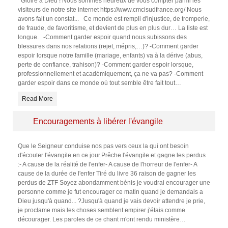
Gloire à Dieu ! Nous sommes heureux de vous compter parmi les
visiteurs de notre site internet https://www.cmcisudfrance.org/ Nous
avons fait un constat... Ce monde est rempli d'injustice, de tromperie,
de fraude, de favoritisme, et devient de plus en plus dur… La liste est
longue. -Comment garder espoir quand nous subissons des
blessures dans nos relations (rejet, mépris,…)? -Comment garder
espoir lorsque notre famille (mariage, enfants) va à la dérive (abus,
perte de confiance, trahison)? -Comment garder espoir lorsque,
professionnellement et académiquement, ça ne va pas? -Comment
garder espoir dans ce monde où tout semble être fait tout
…
Read More
Encouragements à libérer l'évangile
Que le Seigneur conduise nos pas vers ceux la qui ont besoin
d'écouter l'évangile en ce jour.Prêche l'évangile et gagne les perdus
:- A cause de la réalité de l'enfer- A cause de l'horreur de l'enfer- A
cause de la durée de l'enfer Tiré du livre 36 raison de gagner les
perdus de ZTF Soyez abondamment bénis je voudrai encourager une
personne comme je fut encourager ce matin quand je demandais a
Dieu jusqu'à quand... ?Jusqu'à quand je vais devoir attendre je prie,
je proclame mais les choses semblent empirer j'étais comme
décourager. Les paroles de ce chant m'ont rendu ministère
…