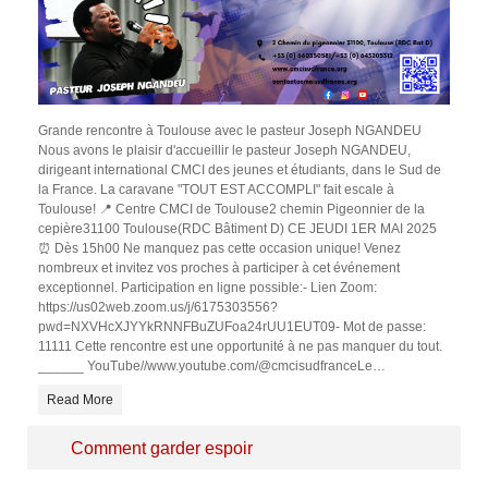
Grande rencontre à Toulouse avec le pasteur Joseph NGANDEU
Nous avons le plaisir d'accueillir le pasteur Joseph NGANDEU,
dirigeant international CMCI des jeunes et étudiants, dans le Sud de
la France. La caravane "TOUT EST ACCOMPLI" fait escale à
Toulouse! 📍 Centre CMCI de Toulouse2 chemin Pigeonnier de la
cepière31100 Toulouse(RDC Bâtiment D) CE JEUDI 1ER MAI 2025
⏰ Dès 15h00 Ne manquez pas cette occasion unique! Venez
nombreux et invitez vos proches à participer à cet événement
exceptionnel. Participation en ligne possible:- Lien Zoom:
https://us02web.zoom.us/j/6175303556?
pwd=NXVHcXJYYkRNNFBuZUFoa24rUU1EUT09- Mot de passe:
11111 Cette rencontre est une opportunité à ne pas manquer du tout.
______ YouTube//www.youtube.com/@cmcisudfranceLe
…
Read More
Comment garder espoir