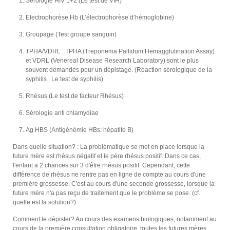
Sérologie HIV 1+2 (Le test de VIH)
Electrophorèse Hb (L’électrophorèse d’hémoglobine)
Groupage (Test groupe sanguin)
TPHA/VDRL : TPHA (Treponema Pallidum Hemagglutination Assay)
et VDRL (Venereal Disease Research Laboratory) sont le plus
souvent demandés pour un dépistage. (Réaction sérologique de la
syphilis : Le test de syphilis)
Rhésus (Le test de facteur Rhésus)
Sérologie anti chlamydiae
Ag HBS (Antigénémie HBs: hépatite B)
Dans quelle situation? : La problématique se met en place lorsque la
future mère est rhésus négatif et le père rhésus positif. Dans ce cas,
l'enfant a 2 chances sur 3 d'être rhésus positif. Cependant, cette
différence de rhésus ne rentre pas en ligne de compte au cours d'une
première grossesse. C'est au cours d'une seconde grossesse, lorsque la
future mère n'a pas reçu de traitement que le problème se pose. (cf.:
quelle est la solution?)
Comment le dépister? Au cours des examens biologiques, notamment au
cours de la première consultation obligatoire, toutes les futures mères