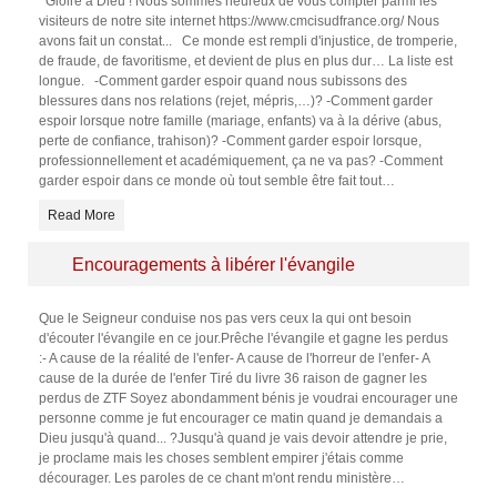
Gloire à Dieu ! Nous sommes heureux de vous compter parmi les
visiteurs de notre site internet https://www.cmcisudfrance.org/ Nous
avons fait un constat... Ce monde est rempli d'injustice, de tromperie,
de fraude, de favoritisme, et devient de plus en plus dur… La liste est
longue. -Comment garder espoir quand nous subissons des
blessures dans nos relations (rejet, mépris,…)? -Comment garder
espoir lorsque notre famille (mariage, enfants) va à la dérive (abus,
perte de confiance, trahison)? -Comment garder espoir lorsque,
professionnellement et académiquement, ça ne va pas? -Comment
garder espoir dans ce monde où tout semble être fait tout
…
Read More
Encouragements à libérer l'évangile
Que le Seigneur conduise nos pas vers ceux la qui ont besoin
d'écouter l'évangile en ce jour.Prêche l'évangile et gagne les perdus
:- A cause de la réalité de l'enfer- A cause de l'horreur de l'enfer- A
cause de la durée de l'enfer Tiré du livre 36 raison de gagner les
perdus de ZTF Soyez abondamment bénis je voudrai encourager une
personne comme je fut encourager ce matin quand je demandais a
Dieu jusqu'à quand... ?Jusqu'à quand je vais devoir attendre je prie,
je proclame mais les choses semblent empirer j'étais comme
décourager. Les paroles de ce chant m'ont rendu ministère
…