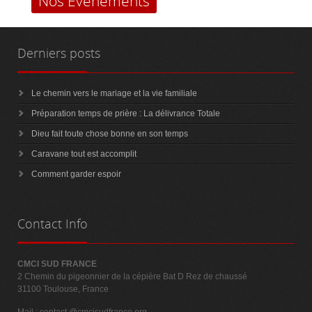
Nos Évènements
Derniers
posts
Le chemin vers le mariage et la vie familiale
Préparation temps de prière : La délivrance Totale
Dieu fait toute chose bonne en son temps
Caravane tout est accomplit
Comment garder espoir
Contact
Info
CMCI SUD FRANCE
2 Chemin du pigeonnier de la cépière Bat D Rez de chaussé
31100 Toulouse, France
Mail :
contact @cmcisudfrance.org