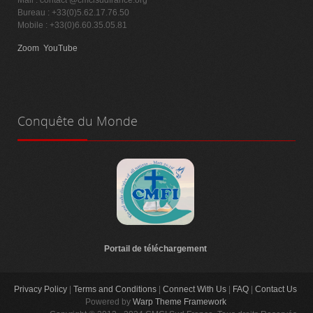
Bureau : +33(0)5.62.17.76.50
Mobile : +33(0)6.60.35.05.81
Zoom
YouTube
Conquête
du Monde
Portail de téléchargement
Privacy Policy
|
Terms and Conditions
|
Connect With Us
|
FAQ
|
Contact Us
Powered by
Warp Theme Framework