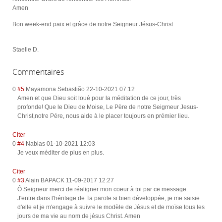
Amen
Bon week-end paix et grâce de notre Seigneur Jésus-Christ
Staelle D.
Commentaires
0
#5
Mayamona Sebastião
22-10-2021 07:12
Amen et que Dieu soit loué pour la méditation de ce jour, très
profonde! Que le Dieu de Moise, Le Père de notre Seigmeur Jesus-
Christ,notre Pére, nous aide à le placer toujours en prémier lieu.
Citer
0
#4
Nabias
01-10-2021 12:03
Je veux méditer de plus en plus.
Citer
0
#3
Alain BAPACK
11-09-2017 12:27
Ô Seigneur merci de réaligner mon coeur à toi par ce message.
J'entre dans l'héritage de Ta parole si bien développée, je me saisie
d'elle et je m'engage à suivre le modèle de Jésus et de moïse tous les
jours de ma vie au nom de jésus Christ. Amen