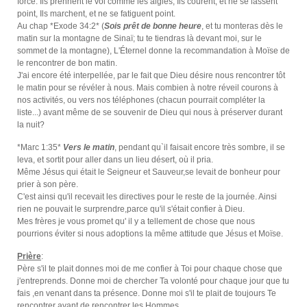
force. Ils prennent le vol comme les aigles; Ils courent, et ne se lassent
point, Ils marchent, et ne se fatiguent point.
Au chap *Exode 34:2* (
Sois prêt de bonne heure
, et tu monteras dès le
matin sur la montagne de Sinaï; tu te tiendras là devant moi, sur le
sommet de la montagne), L'Éternel donne la recommandation à Moïse de
le rencontrer de bon matin.
J'ai encore été interpellée, par le fait que Dieu désire nous rencontrer tôt
le matin pour se révéler à nous. Mais combien à notre réveil courons à
nos activités, ou vers nos téléphones (chacun pourrait compléter la
liste...) avant même de se souvenir de Dieu qui nous à préserver durant
la nuit?
*Marc 1:35*
Vers le matin
, pendant qu`il faisait encore très sombre, il se
leva, et sortit pour aller dans un lieu désert, où il pria.
Même Jésus qui était le Seigneur et Sauveur,se levait de bonheur pour
prier à son père.
C'est ainsi qu'il recevait les directives pour le reste de la journée. Ainsi
rien ne pouvait le surprendre,parce qu'il s'était confier à Dieu.
Mes frères je vous promet qu' il y a tellement de chose que nous
pourrions éviter si nous adoptions la même attitude que Jésus et Moïse.
Prière
:
Père s'il te plait donnes moi de me confier à Toi pour chaque chose que
j'entreprends. Donne moi de chercher Ta volonté pour chaque jour que tu
fais ,en venant dans ta présence. Donne moi s'il te plait de toujours Te
rencontrer avant de rencontrer les Hommes.