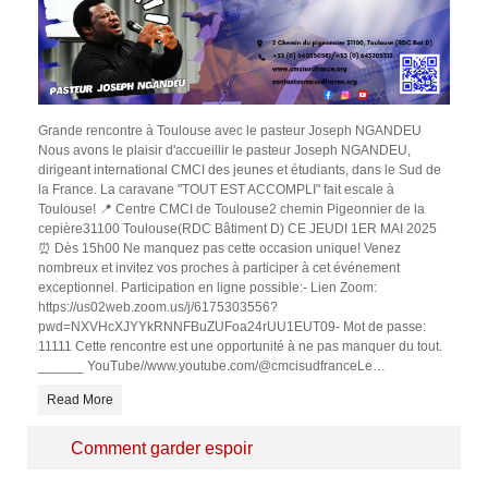
Grande rencontre à Toulouse avec le pasteur Joseph NGANDEU
Nous avons le plaisir d'accueillir le pasteur Joseph NGANDEU,
dirigeant international CMCI des jeunes et étudiants, dans le Sud de
la France. La caravane "TOUT EST ACCOMPLI" fait escale à
Toulouse! 📍 Centre CMCI de Toulouse2 chemin Pigeonnier de la
cepière31100 Toulouse(RDC Bâtiment D) CE JEUDI 1ER MAI 2025
⏰ Dès 15h00 Ne manquez pas cette occasion unique! Venez
nombreux et invitez vos proches à participer à cet événement
exceptionnel. Participation en ligne possible:- Lien Zoom:
https://us02web.zoom.us/j/6175303556?
pwd=NXVHcXJYYkRNNFBuZUFoa24rUU1EUT09- Mot de passe:
11111 Cette rencontre est une opportunité à ne pas manquer du tout.
______ YouTube//www.youtube.com/@cmcisudfranceLe
…
Read More
Comment garder espoir