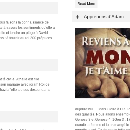
Read More
Apprenons d’Adam
Nous faisons la connaissance de
e à travers les sentiments qu'elle a
'elle et tendre un piège à David.
sit à fournir au roi 200 prépuces
é civile Athalie est fille
de son mariage avec joram Roi de
chazia *elle tue ses descendants
aujourd’hui … Mais Gloire à Dieu 
des qualités. Nous allons ensembl
Genèse 3 et Genèse 4 :1Gen 3 : 17
écouté ta femme et tu as mangé le fr
maudis le sol. Tu devras te fatiguer 