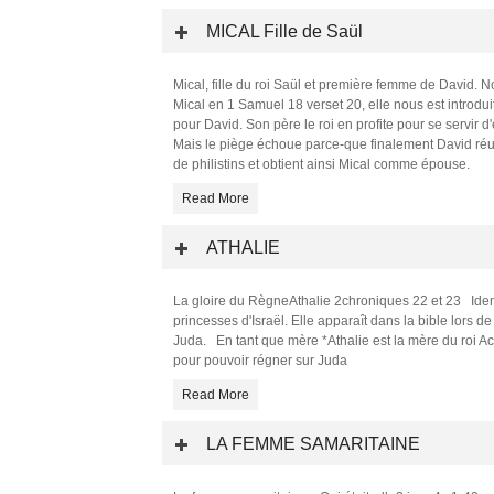
MICAL Fille de Saül
Mical, fille du roi Saül et première femme de David. 
Mical en 1 Samuel 18 verset 20, elle nous est introduit
pour David. Son père le roi en profite pour se servir d
Mais le piège échoue parce-que finalement David réus
de philistins et obtient ainsi Mical comme épouse.
Read More
ATHALIE
La gloire du RègneAthalie 2chroniques 22 et 23 Identit
princesses d'Israël. Elle apparaît dans la bible lors 
Juda. En tant que mère *Athalie est la mère du roi A
pour pouvoir régner sur Juda
Read More
LA FEMME SAMARITAINE