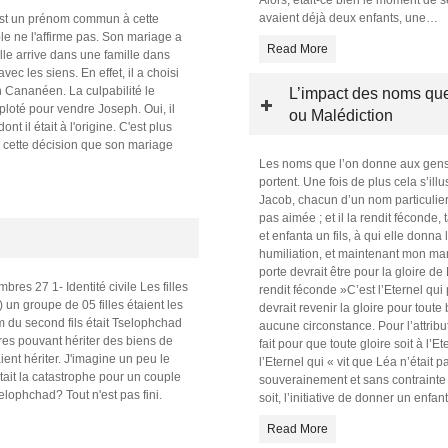
avaient déjà deux enfants, une
…
'est un prénom commun à cette
e ne l'affirme pas. Son mariage a
Read More
Elle arrive dans une famille dans
vec les siens. En effet, il a choisi
un Cananéen. La culpabilité le
L’impact des noms que
ploté pour vendre Joseph. Oui, il
ou Malédiction
t il était à l'origine. C'est plus
e à cette décision que son mariage
Les noms que l’on donne aux gens 
portent. Une fois de plus cela s’ill
Jacob, chacun d’un nom particulier.
pas aimée ; et il la rendit féconde,
et enfanta un fils, à qui elle donna
humiliation, et maintenant mon ma
porte devrait être pour la gloire de 
res 27 1- Identité civile Les filles
rendit féconde »C’est l’Eternel qui p
un groupe de 05 filles étaient les
devrait revenir la gloire pour tout
m du second fils était Tselophchad
aucune circonstance. Pour l’attribu
ères pouvant hériter des biens de
fait pour que toute gloire soit à l’E
nt hériter. J'imagine un peu le
l’Eternel qui « vit que Léa n’était pa
it la catastrophe pour un couple
souverainement et sans contrainte
lophchad? Tout n'est pas fini.
soit, l’initiative de donner un enfant
Read More