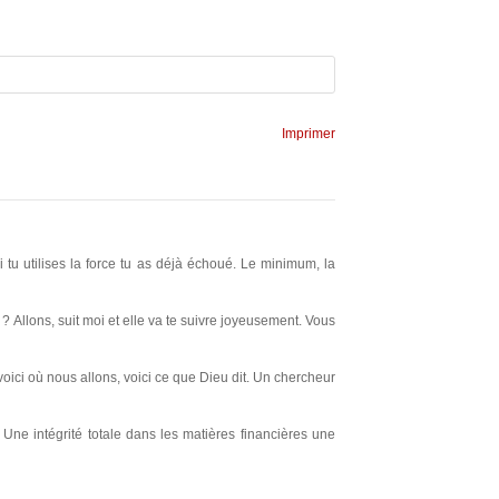
Imprimer
u utilises la force tu as déjà échoué. Le minimum, la
s ? Allons, suit moi et elle va te suivre joyeusement. Vous
 voici où nous allons, voici ce que Dieu dit. Un chercheur
t. Une intégrité totale dans les matières financières une