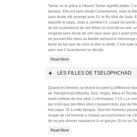
Tamar ou la grâce à l'œuvre Tamar signifie dattier. C
époque. Elle est sans doute Cananéenne, mais la Bibl
sans doute été arrangé avec Er, le fils aîné de Juda. 
laquelle le papa, Juda a, semble-t-il, coupé les ponts a
de fuir la présence de ses frères et s'est fait un ami, 
rongeait sans doute de voir ceux avec qui il avait com
ne pouvait être dans sa famille sachant le mensonge don
facile de fuir que de vivre et dire la vérité. C'est suit
avec une Cananéenne se décide.
Read More
LES FILLES DE TSELOPHCHAD
Quand les femmes se lèvent et osent la différence Nomb
de Tselophchad (Machla, Noa, Hogla, Milca et Thirsta) 
seuls enfants de leur père 1 chroniques 7:15 « Le no
qui n'eût que des filles elles n'avaient donc pas de fr
leur papa .Or à cette époque, Seul les hommes pouvaie
visage de cet homme a chaque accouchement car c'éta
de ne pas donner naissance à un garçon :Es-tu un Tse
Read More