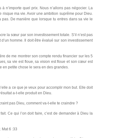
as à n’importe quel prix. Nous n’allons pas négocier. La
e risque ma vie. Avoir une ambition suprême pour Dieu.
 pas. De manière que lorsque tu entres dans sa vie le
ncre la sœur par son investissement totale. S’il n’est pas
ut d’un homme. Il doit être évalué sur son investissement
rère de me montrer son compte rendu financier sur les 5
, sa vie est floue, sa vision est floue et son cœur est
le en petite chose le sera en des grandes.
u’elle a ce que je veux pour accomplir mon but. Elle doit
ésultat a-t-elle produit en Dieu.
craint pas Dieu, comment va-t-elle te craindre ?
ait. Ce qui l’on doit faire, c’est de demander à Dieu la
. Mat 6 :33