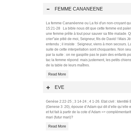
FEMME CANANEENE
La femme Cananéenne ou La foi d'un non-croyant qu
15:21-28 La bible nous dit que cette femme est païenn
une femme prête à tout pour sauver sa fille malade. Qu
crier"aie pitié de moi, Seigneur, fils de David ! Mais Jé
entendu ; il insiste : Seigneur, viens à mon secours. La
suite de cette interpellation sont choquantes. Non seule
par la suite : on ne gaspille pas le pain des enfants 
tac la femme répond: mais justement, les petits chien
de la table de leurs maîtres.
Read More
EVE
Genèse 2:22-25 ; 3 14-24 ; 4 1-26. Etat civil : Identit
(Genese 3 :20), épouse d’Adam qui dit d’elle qu’elle es
et fut fait à partir de la cote d’Adam => complémentar
mari (futur mari)?
Read More