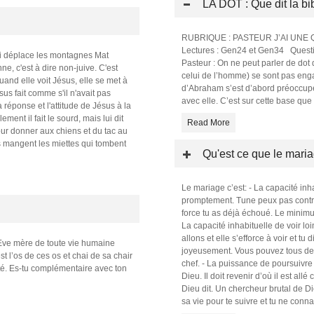
LA DOT : Que dit la bib
RUBRIQUE : PASTEUR J’AI UNE QUE
Lectures : Gen24 et Gen34 Questio
i déplace les montagnes Mat
Pasteur : On ne peut parler de dot
e, c'est à dire non-juive. C'est
celui de l’homme) se sont pas enga
and elle voit Jésus, elle se met à
d’Abraham s’est d’abord préoccupé 
sus fait comme s'il n'avait pas
avec elle. C’est sur cette base que 
 réponse et l'attitude de Jésus à la
ment il fait le sourd, mais lui dit
Read More
pour donner aux chiens et du tac au
s mangent les miettes qui tombent
Qu'est ce que le mari
Le mariage c’est: - La capacité i
promptement. Tune peux pas contrai
force tu as déjà échoué. Le minimu
La capacité inhabituelle de voir lo
allons et elle s’efforce à voir et tu 
é Eve mère de toute vie humaine
joyeusement. Vous pouvez tous deux
t l’os de ces os et chai de sa chair
chef. - La puissance de poursuivre
ité. Es-tu complémentaire avec ton
Dieu. Il doit revenir d’où il est all
Dieu dit. Un chercheur brutal de Di
sa vie pour te suivre et tu ne conn