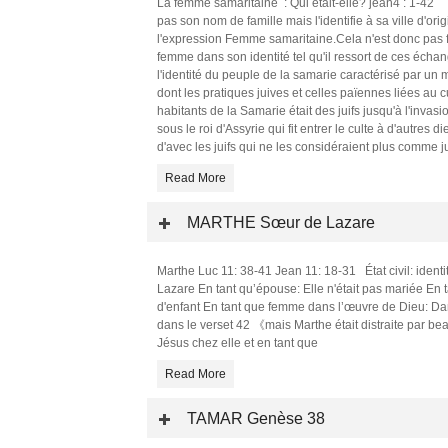
La femme samaritaine : Qui était-elle? jean4 : 1-42 É
pas son nom de famille mais l'identifie à sa ville d'ori
l'expression Femme samaritaine.Cela n'est donc pas f
femme dans son identité tel qu'il ressort de ces écha
l'identité du peuple de la samarie caractérisé par un 
dont les pratiques juives et celles païennes liées au cu
habitants de la Samarie était des juifs jusqu'à l'inva
sous le roi d'Assyrie qui fit entrer le culte à d'autres d
d'avec les juifs qui ne les considéraient plus comme j
Read More
MARTHE Sœur de Lazare
Marthe Luc 11: 38-41 Jean 11: 18-31 État civil: ident
Lazare En tant qu’épouse: Elle n'était pas mariée En t
d'enfant En tant que femme dans l’œuvre de Dieu: Da
dans le verset 42 《mais Marthe était distraite par b
Jésus chez elle et en tant que
Read More
TAMAR Genèse 38