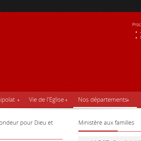
Proc
ipolat
Vie de l'Eglise
Nos départements
fondeur pour Dieu et
Ministère
aux familles