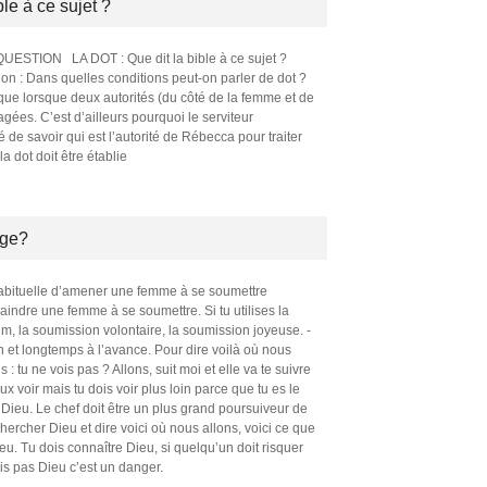
le à ce sujet ?
STION LA DOT : Que dit la bible à ce sujet ?
n : Dans quelles conditions peut-on parler de dot ?
 que lorsque deux autorités (du côté de la femme et de
gées. C’est d’ailleurs pourquoi le serviteur
de savoir qui est l’autorité de Rébecca pour traiter
la dot doit être établie
age?
nhabituelle d’amener une femme à se soumettre
ndre une femme à se soumettre. Si tu utilises la
m, la soumission volontaire, la soumission joyeuse. -
in et longtemps à l’avance. Pour dire voilà où nous
dis : tu ne vois pas ? Allons, suit moi et elle va te suivre
 voir mais tu dois voir plus loin parce que tu es le
 Dieu. Le chef doit être un plus grand poursuiveur de
é chercher Dieu et dire voici où nous allons, voici ce que
eu. Tu dois connaître Dieu, si quelqu’un doit risquer
ais pas Dieu c’est un danger.