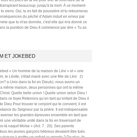
n transpirant beaucoup, jusqu'à ta mort. À ce moment-
 tu viens. Oui, tu es fait de poussière et tu retourneras
 conséquences du péché d’Adam induit en erreur par
femme que tu m'as donnée, c'est elle qui m'a donné ce
dans la punition de Dieu Il commence par dire « Tu as
M ET JOKEBED
Jokebed « Un homme de la maison de Lévi » et « une
am, le Lévite, s'était marié avec une fille de Lévi 2)
on? a-Unis dans la foi en DieuIci, nous avons un
 la même maison, deux personnes qui ont la même
Christ. Quelle belle union ! Quelle union selon Dieu !
 dans ce foyer.Retenons qu’en tant qu’enfant de Dieu il
 Dieu Pour trouver le conjoint qui te convient, il est
dance du Seigneur par la prière. Il est indispensable
-Traverser les grandes épreuves ensemble en tant que
une véritable unité dans la foi en traversant de
-là naquit Moïse » (Act. 7 : 20). Ses parents
 tous les jeunes garçons hébreux devaient être tués.
e risquer à mettre un enfant au monde ? De plus, ils