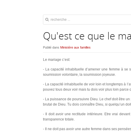
Qu'est ce que le ma
Publié dans
Ministère aux familles
Le mariage c’est:
- La capacité inhabituelle d’amener une femme à se s
soumission volontaire, la soumission joyeuse.
- La capacité inhabituelle de voir loin et longtemps à l’a
pouvez tous deux voir mais tu dois voir plus loin parce q
- La puissance de poursuivre Dieu. Le chef doit être un p
brutal de Dieu. Tu dois connaître Dieu, si quelqu’un doit
- Il doit avoir une rectitude intérieure. Etre vrai deva
transparence totale.
- Il ne doit pas avoir une autre femme dans ses pensées. 