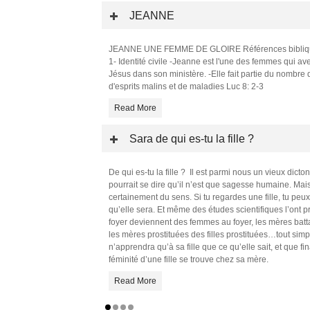
JEANNE
JEANNE UNE FEMME DE GLOIRE Références bibliques
1- Identité civile -Jeanne est l'une des femmes qui 
Jésus dans son ministère. -Elle fait partie du nombre
d'esprits malins et de maladies Luc 8: 2-3
Read More
Sara de qui es-tu la fille ?
De qui es-tu la fille ? Il est parmi nous un vieux dicton 
pourrait se dire qu’il n’est que sagesse humaine. Mais s
certainement du sens. Si tu regardes une fille, tu pe
qu’elle sera. Et même des études scientifiques l’ont 
foyer deviennent des femmes au foyer, les mères batta
les mères prostituées des filles prostituées…tout si
n’apprendra qu’à sa fille que ce qu’elle sait, et que 
féminité d’une fille se trouve chez sa mère.
Read More