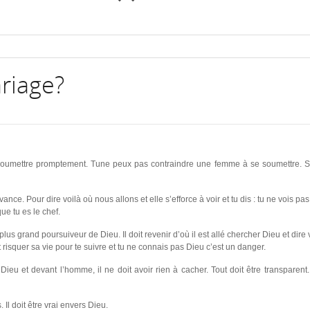
riage?
oumettre promptement. Tune peux pas contraindre une femme à se soumettre. Si t
vance. Pour dire voilà où nous allons et elle s’efforce à voir et tu dis : tu ne vois pa
ue tu es le chef.
lus grand poursuiveur de Dieu. Il doit revenir d’où il est allé chercher Dieu et dire
 risquer sa vie pour te suivre et tu ne connais pas Dieu c’est un danger.
nt Dieu et devant l’homme, il ne doit avoir rien à cacher. Tout doit être transparen
Il doit être vrai envers Dieu.