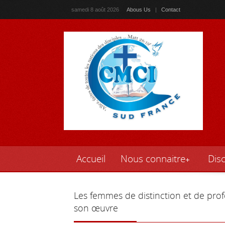
samedi 8 août 2026
Abous Us
|
Contact
Accueil
Nous connaitre
Disc
Les
femmes de distinction et de pro
son œuvre