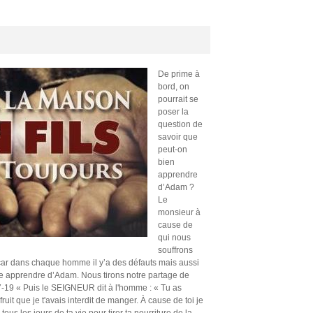
De prime à
bord, on
pourrait se
poser la
question de
savoir que
peut-on
bien
apprendre
d’Adam ?
Le
monsieur à
cause de
qui nous
souffrons
car dans chaque homme il y’a des défauts mais aussi
e apprendre d’Adam. Nous tirons notre partage de
-19 « Puis le SEIGNEUR dit à l'homme : « Tu as
uit que je t'avais interdit de manger. À cause de toi je
tous les jours de ta vie pour tirer ta nourriture de la