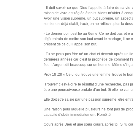
- Il doit savoir ce que Dieu l’appelle à faire de sa vi
raison de vivre est réglée établis. Viens m’aider à c
Avoir une vision suprême, un but suprême, un aspect 
sentier est déjà établi, tracé, on ne réfléchit plus la dess
- Le dernier point est lié au 6ème. Ce ne doit pas être u
déjà entrain de mettre son tout avant le mariage, il ne 
présent de ce qu’il appel son but.
- Tu ne peux pas être né un chat et devenir après un l
dernières années car c’est la prophétie de comment l’a
flou. L’argent dit beaucoup sur un homme. Même s’il gagn
Prov 18 :28 « Celui qui trouve une femme, trouve le bo
‘Trouver’ c’est-à-dire le résultat d’une recherche, pas 
être une poursuiveuse brutale d’un but. Si elle ne va null
Elle doit être saisie par une passion suprême, être entra
Une raison pour laquelle plusieurs ne font pas de progr
capacité d’obéir immédiatement. Rom5 :5
Cours après Dieu et une sœur courra après toi. Si tu cour