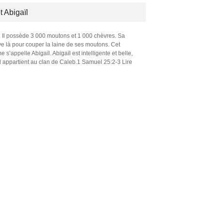
 Abigaïl
. Il possède 3 000 moutons et 1 000 chèvres. Sa
ouve là pour couper la laine de ses moutons. Cet
’appelle Abigaïl. Abigaïl est intelligente et belle,
l appartient au clan de Caleb.1 Samuel 25:2‭-‬3 Lire