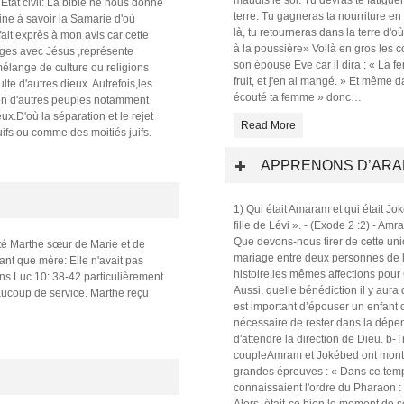
tat civil: La bible ne nous donne
terre. Tu gagneras ta nourriture e
gine à savoir la Samarie d'où
là, tu retourneras dans la terre d'où
ait exprès à mon avis car cette
à la poussière» Voilà en gros les
nges avec Jésus ,représente
son épouse Eve car il dira : « La 
mélange de culture ou religions
fruit, et j'en ai mangé. » Et même 
lte d'autres dieux. Autrefois,les
écouté ta femme » donc
…
sion d'autres peuples notamment
ieux.D'où la séparation et le rejet
Read More
uifs ou comme des moitiés juifs.
APPRENONS D’ARA
1) Qui était Amaram et qui était 
fille de Lévi ». - (Exode 2 :2) - Amr
Que devons-nous tirer de cette uni
ité Marthe sœur de Marie et de
mariage entre deux personnes de
ant que mère: Elle n'avait pas
histoire,les mêmes affections pour 
ns Luc 10: 38-42 particulièrement
Aussi, quelle bénédiction il y aura
eaucoup de service. Marthe reçu
est important d’épouser un enfant de
nécessaire de rester dans la dépen
d'attendre la direction de Dieu. b
coupleAmram et Jokébed ont montré 
grandes épreuves : « Dans ce temps
connaissaient l'ordre du Pharaon :
Alors, était-ce bien le moment de s