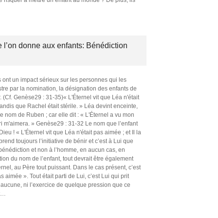
 l’on donne aux enfants: Bénédiction
ont un impact sérieux sur les personnes qui les
ustre par la nomination, la désignation des enfants de
 (Cf. Genèse29 : 31-35)« L'Éternel vit que Léa n'était
 tandis que Rachel était stérile. » Léa devint enceinte,
 le nom de Ruben ; car elle dit : « L'Éternel a vu mon
ri m'aimera. » Genèse29 : 31-32 Le nom que l’enfant
Dieu ! « L'Éternel vit que Léa n'était pas aimée ; et Il la
rend toujours l’initiative de bénir et c’est à Lui que
e bénédiction et non à l’homme, en aucun cas, en
tion du nom de l’enfant, tout devrait être également
ternel, au Père tout puissant. Dans le cas présent, c’est
s aimée ». Tout était parti de Lui, c’est Lui qui prit
 aucune, ni l’exercice de quelque pression que ce
…