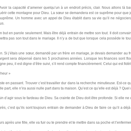
e. Avoir la capacité d’amener quelqu’un à un endroit précis, clair. Nous allons là b
onquérir cette montagne pour Dieu. La sœur se demandera est ce suprême pour que j
suprême. Un homme avec un appel de Dieu établit dans sa vie qu’il ne négociera
us.
n but en parole seulement. Mais être déjà entrain de mettre son tout. Il doit convai
mettra pas son tout dans le mariage. Il n’y a de but que lorsque cela possède le to
ion. Si j’étais une sœur, demandé par un frère en mariage, je devais demander au f
rgent sera dépensé dans les 5 prochaines années. Lorsque les finances sont floues
e peu, il est digne d’être suivi, s’il rend compte financièrement. Celui qui est fidè
nheur »
juste en passant. Trouver c’est travailler dur dans la recherche minutieuse. Est-ce q
e part, elle n’ira aussi nulle part dans ta maison. Qu’est ce qu’elle est déjà ? Quel r
in d’agir sous le fardeau de Dieu. Sa crainte de Dieu doit être profonde. Si elle ne 
ès, c’est qu’ils sont toujours entrain de demander à Dieu de faire ce qu’il a déjà f
s après une fille, elle va fuir ou te prendre et te mettre dans sa poche et t’enfermer