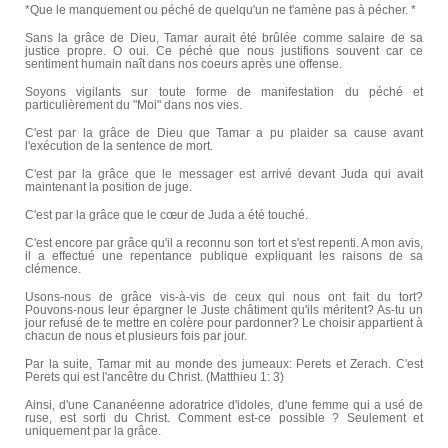
*Que le manquement ou péché de quelqu'un ne t'amène pas à pécher. *
Sans la grâce de Dieu, Tamar aurait été brûlée comme salaire de sa
justice propre. O oui. Ce péché que nous justifions souvent car ce
sentiment humain naît dans nos coeurs après une offense.
Soyons vigilants sur toute forme de manifestation du péché et
particulièrement du "Moi" dans nos vies.
C'est par la grâce de Dieu que Tamar a pu plaider sa cause avant
l'exécution de la sentence de mort.
C'est par la grâce que le messager est arrivé devant Juda qui avait
maintenant la position de juge.
C'est par la grâce que le cœur de Juda a été touché.
C'est encore par grâce qu'il a reconnu son tort et s'est repenti. A mon avis,
il a effectué une repentance publique expliquant les raisons de sa
clémence.
Usons-nous de grâce vis-à-vis de ceux qui nous ont fait du tort?
Pouvons-nous leur épargner le Juste châtiment qu'ils méritent? As-tu un
jour refusé de te mettre en colère pour pardonner? Le choisir appartient à
chacun de nous et plusieurs fois par jour.
Par la suite, Tamar mit au monde des jumeaux: Perets et Zerach. C'est
Perets qui est l'ancêtre du Christ. (Matthieu 1: 3)
Ainsi, d'une Cananéenne adoratrice d'idoles, d'une femme qui a usé de
ruse, est sorti du Christ. Comment est-ce possible ? Seulement et
uniquement par la grâce.