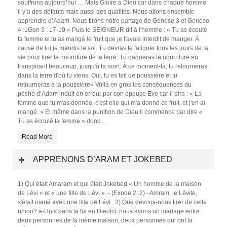
souffrons aujourd’hui … Mais Gloire à Dieu car dans chaque homme
il y’a des défauts mais aussi des qualités. Nous allons ensemble
apprendre d’Adam. Nous tirons notre partage de Genèse 3 et Genèse
4 :1Gen 3 : 17-19 « Puis le SEIGNEUR dit à l'homme : « Tu as écouté
ta femme et tu as mangé le fruit que je t'avais interdit de manger. À
cause de toi je maudis le sol. Tu devras te fatiguer tous les jours de ta
vie pour tirer ta nourriture de la terre. Tu gagneras ta nourriture en
transpirant beaucoup, jusqu'à ta mort. À ce moment-là, tu retourneras
dans la terre d'où tu viens. Oui, tu es fait de poussière et tu
retourneras à la poussière» Voilà en gros les conséquences du
péché d’Adam induit en erreur par son épouse Eve car il dira : « La
femme que tu m'as donnée, c'est elle qui m'a donné ce fruit, et j'en ai
mangé. » Et même dans la punition de Dieu Il commence par dire «
Tu as écouté ta femme » donc
…
Read More
APPRENONS D’ARAM ET JOKEBED
1) Qui était Amaram et qui était Jokebed « Un homme de la maison
de Lévi » et « une fille de Lévi ». - (Exode 2 :2) - Amram, le Lévite,
s'était marié avec une fille de Lévi 2) Que devons-nous tirer de cette
union? a-Unis dans la foi en DieuIci, nous avons un mariage entre
deux personnes de la même maison, deux personnes qui ont la