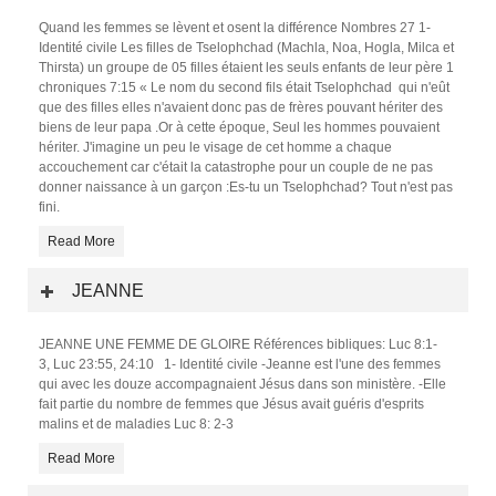
Quand les femmes se lèvent et osent la différence Nombres 27 1-
Identité civile Les filles de Tselophchad (Machla, Noa, Hogla, Milca et
Thirsta) un groupe de 05 filles étaient les seuls enfants de leur père 1
chroniques 7:15 « Le nom du second fils était Tselophchad qui n'eût
que des filles elles n'avaient donc pas de frères pouvant hériter des
biens de leur papa .Or à cette époque, Seul les hommes pouvaient
hériter. J'imagine un peu le visage de cet homme a chaque
accouchement car c'était la catastrophe pour un couple de ne pas
donner naissance à un garçon :Es-tu un Tselophchad? Tout n'est pas
fini.
Read More
JEANNE
JEANNE UNE FEMME DE GLOIRE Références bibliques: Luc 8:1-
3, Luc 23:55, 24:10 1- Identité civile -Jeanne est l'une des femmes
qui avec les douze accompagnaient Jésus dans son ministère. -Elle
fait partie du nombre de femmes que Jésus avait guéris d'esprits
malins et de maladies Luc 8: 2-3
Read More