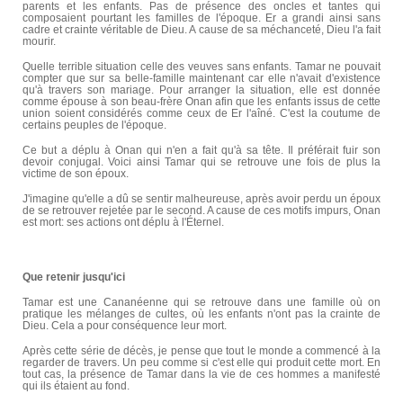
parents et les enfants. Pas de présence des oncles et tantes qui
composaient pourtant les familles de l'époque. Er a grandi ainsi sans
cadre et crainte véritable de Dieu. A cause de sa méchanceté, Dieu l'a fait
mourir.
Quelle terrible situation celle des veuves sans enfants. Tamar ne pouvait
compter que sur sa belle-famille maintenant car elle n'avait d'existence
qu'à travers son mariage. Pour arranger la situation, elle est donnée
comme épouse à son beau-frère Onan afin que les enfants issus de cette
union soient considérés comme ceux de Er l'aîné. C'est la coutume de
certains peuples de l'époque.
Ce but a déplu à Onan qui n'en a fait qu'à sa tête. Il préférait fuir son
devoir conjugal. Voici ainsi Tamar qui se retrouve une fois de plus la
victime de son époux.
J'imagine qu'elle a dû se sentir malheureuse, après avoir perdu un époux
de se retrouver rejetée par le second. A cause de ces motifs impurs, Onan
est mort: ses actions ont déplu à l'Éternel.
Que retenir jusqu'ici
Tamar est une Cananéenne qui se retrouve dans une famille où on
pratique les mélanges de cultes, où les enfants n'ont pas la crainte de
Dieu. Cela a pour conséquence leur mort.
Après cette série de décès, je pense que tout le monde a commencé à la
regarder de travers. Un peu comme si c'est elle qui produit cette mort. En
tout cas, la présence de Tamar dans la vie de ces hommes a manifesté
qui ils étaient au fond.