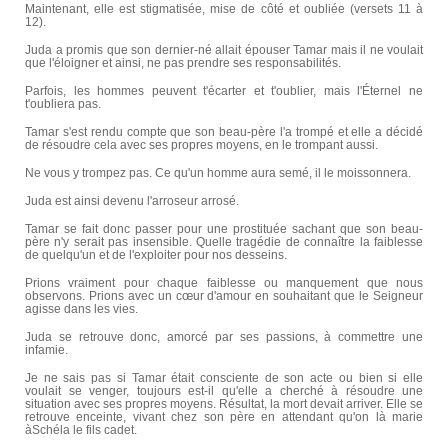
Maintenant, elle est stigmatisée, mise de côté et oubliée (versets 11 à
12).
Juda a promis que son dernier-né allait épouser Tamar mais il ne voulait
que l'éloigner et ainsi, ne pas prendre ses responsabilités.
Parfois, les hommes peuvent t'écarter et t'oublier, mais l'Éternel ne
t'oubliera pas.
Tamar s'est rendu compte que son beau-père l'a trompé et elle a décidé
de résoudre cela avec ses propres moyens, en le trompant aussi.
Ne vous y trompez pas. Ce qu'un homme aura semé, il le moissonnera.
Juda est ainsi devenu l'arroseur arrosé.
Tamar se fait donc passer pour une prostituée sachant que son beau-
père n'y serait pas insensible. Quelle tragédie de connaître la faiblesse
de quelqu'un et de l'exploiter pour nos desseins.
Prions vraiment pour chaque faiblesse ou manquement que nous
observons. Prions avec un cœur d'amour en souhaitant que le Seigneur
agisse dans les vies.
Juda se retrouve donc, amorcé par ses passions, à commettre une
infamie.
Je ne sais pas si Tamar était consciente de son acte ou bien si elle
voulait se venger, toujours est-il qu'elle a cherché à résoudre une
situation avec ses propres moyens. Résultat, la mort devait arriver. Elle se
retrouve enceinte, vivant chez son père en attendant qu'on là marie
àSchéla le fils cadet.