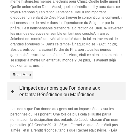
même histoire,les mêmes affections pour Christ. Quelle belle union !
Quelle union selon Dieu ! Aussi, quelle bénédiction il y aura dans ce
foyer.Retenons qu’en tant qu’enfant de Dieu il est important
d’épouser un enfant de Dieu Pour trouver le conjoint qui te convient, il
est nécessaire de rester dans la dépendance du Seigneur par la
prière. Il est indispensable d'attendre la direction de Dieu. b-Traverser
les grandes épreuves ensemble en tant que coupleAmram et
Jokébed ont montré une véritable unité dans la foi en traversant de
grandes épreuves : « Dans ce temps-là naquit Moïse » (Act. 7 : 20).
Ses parents connaissaient l'ordre du Pharaon : tous les jeunes
garçons hébreux devaient être tués. Alors, était-ce bien le moment de
se risquer à mettre un enfant au monde ? De plus, ils avaient déjà
deux enfants, une
…
Read More
L’impact des noms que l’on donne aux
enfants: Bénédiction ou Malédiction
Les noms que l’on donne aux gens ont un impact sérieux sur les
personnes qui les portent. Une fois de plus cela s’illustre par la
nomination, la désignation des enfants de Jacob, chacun d’un nom
particulier. (Cf. Genèse29 : 31-35)« L'Éternel vit que Léa n'était pas
aimée ; et il la rendit féconde, tandis que Rachel était stérile. » Léa