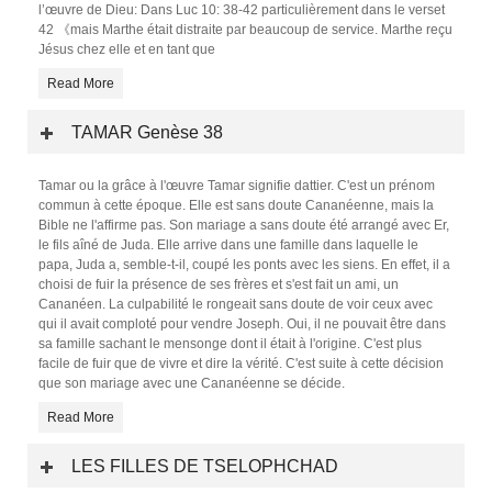
l’œuvre de Dieu: Dans Luc 10: 38-42 particulièrement dans le verset
42 《mais Marthe était distraite par beaucoup de service. Marthe reçu
Jésus chez elle et en tant que
Read More
TAMAR Genèse 38
Tamar ou la grâce à l'œuvre Tamar signifie dattier. C'est un prénom
commun à cette époque. Elle est sans doute Cananéenne, mais la
Bible ne l'affirme pas. Son mariage a sans doute été arrangé avec Er,
le fils aîné de Juda. Elle arrive dans une famille dans laquelle le
papa, Juda a, semble-t-il, coupé les ponts avec les siens. En effet, il a
choisi de fuir la présence de ses frères et s'est fait un ami, un
Cananéen. La culpabilité le rongeait sans doute de voir ceux avec
qui il avait comploté pour vendre Joseph. Oui, il ne pouvait être dans
sa famille sachant le mensonge dont il était à l'origine. C'est plus
facile de fuir que de vivre et dire la vérité. C'est suite à cette décision
que son mariage avec une Cananéenne se décide.
Read More
LES FILLES DE TSELOPHCHAD