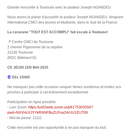
Grande rencontre à Toulouse avec le pasteur Joseph NGANDEU
Nous avons le plaisir d'accueillir le pasteur Joseph NGANDEU, dirigeant
international CMCI des jeunes et étudiants, dans le Sud de la France.
La caravane "TOUT EST ACCOMPLI" fait escale à Toulouse!
📍
Centre CMCI de Toulouse
2 chemin Pigeonnier de la cepière
31100 Toulouse
(RDC Bâtiment D)
CE JEUDI 1ER MAI 2025
⏰
Dès 15h00
Ne manquez pas cette occasion unique! Venez nombreux et invitez vos
proches à participer à cet événement exceptionnel.
Participation en ligne possible:
- Lien Zoom:
https://us02web.zoom.us/j/6175303556?
pwd=NXVHcXJYYkRNNFBuZUFoa24rUU1EUT09
- Mot de passe: 11111
Cette rencontre est une opportunité à ne pas manquer du tout.